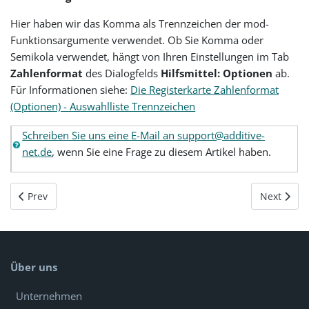
Hier haben wir das Komma als Trennzeichen der mod-
Funktionsargumente verwendet. Ob Sie Komma oder
Semikola verwendet, hängt von Ihren Einstellungen im Tab
Zahlenformat
des Dialogfelds
Hilfsmittel: Optionen
ab.
Für Informationen siehe:
Die Registerkarte Zahlenformat
(Optionen) - Auswahlliste Trennzeichen
Schreiben Sie uns eine E-Mail an support@additive-
net.de
, wenn Sie eine Frage zu diesem Artikel haben.
Previous article: Origin 2019 - Autosave
Next artic
Prev
Next
Über uns
Unternehmen