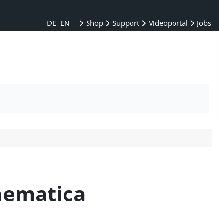
DE
EN
Shop
Support
Videoportal
Jobs
hematica