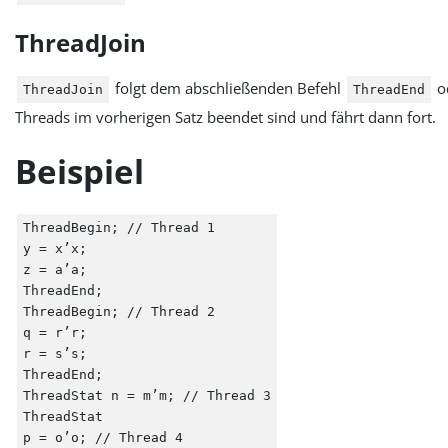
ThreadJoin
folgt dem abschließenden Befehl
o
ThreadJoin
ThreadEnd
Threads im vorherigen Satz beendet sind und fährt dann fort.
Beispiel
ThreadBegin; // Thread 1
y = x’x;
z = a’a;
ThreadEnd;
ThreadBegin; // Thread 2
q = r’r;
r = s’s;
ThreadEnd;
ThreadStat n = m’m; // Thread 3
ThreadStat
p = o’o; // Thread 4