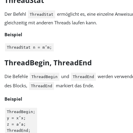
ThreadStat
Der Befehl
ermöglicht es, eine einzelne Anweisun
ThreadStat
gleichzeitig mit anderen Threads laufen kann.
Beispiel
ThreadStat n = m’m;
ThreadBegin, ThreadEnd
Die Befehle
und
werden verwendet,
ThreadBegin
ThreadEnd
des Blocks,
markiert das Ende.
ThreadEnd
Beispiel
ThreadBegin;
y = x’x;
z = a’a;
ThreadEnd;