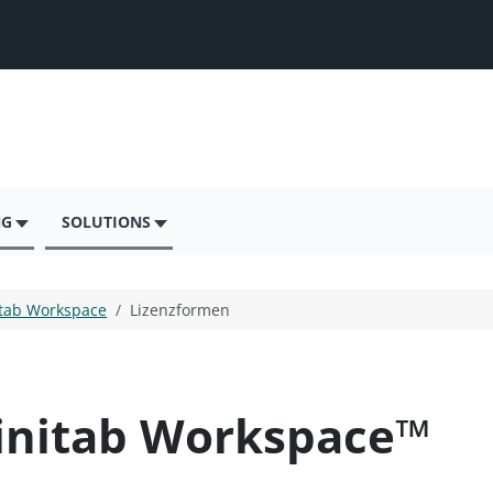
NG
SOLUTIONS
tab Workspace
Lizenzformen
initab Workspace™