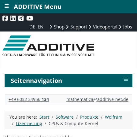
≡
ADDITIVE Menu
DE
EN
Shop
Support
Videoportal
Jobs
≡
Seitennavigation
+49 6032 34956
134
mathematica@additive-net.de
You are here:
Start
Software
Produkte
Wolfram
Lizenzierung
CPUs & Compute-Kernel