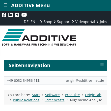
≡
ADDITIVE Menu
DE
EN
Shop
Support
Videoportal
Jobs
≡
Seitennavigation
+49 6032 34956
133
origin@additive-net.de
You are here:
Start
Software
Produkte
OriginLab
Public Relations
Screencasts
Allgemeine Analyse