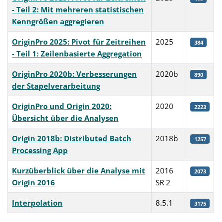
- Teil 2: Mit mehreren statistischen
Kenngrößen aggregieren
OriginPro 2025: Pivot für Zeitreihen
2025
384
- Teil 1: Zeilenbasierte Aggregation
OriginPro 2020b: Verbesserungen
2020b
890
der Stapelverarbeitung
OriginPro und Origin 2020:
2020
2223
Übersicht über die Analysen
Origin 2018b: Distributed Batch
2018b
1257
Processing App
Kurzüberblick über die Analyse mit
2016
2073
Origin 2016
SR 2
Interpolation
8.5.1
3175
Articles