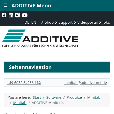
≡
ADDITIVE Menu
DE
EN
Shop
Support
Videoportal
Jobs
≡
Seitennavigation
+49 6032 34956
132
minitab@additive-net.de
You are here:
Start
Software
Produkte
Minitab
Minitab
ADDITIVE Minitools