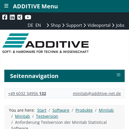
≡
ADDITIVE Menu
DE
EN
Shop
Support
Videoportal
Jobs
≡
Seitennavigation
+49 6032 34956
132
minitab@additive-net.de
You are here:
Start
Software
Produkte
Minitab
Minitab
Testversion
Anforderung Testversion der Minitab Statistical
Software