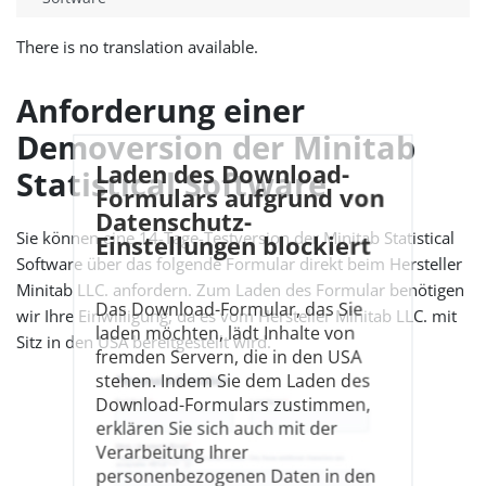
There is no translation available.
Anforderung einer
Demoversion der Minitab
Laden des Download-
Statistical Software
Formulars aufgrund von
Datenschutz-
Sie können eine 14-Tage-Testversion der Minitab Statistical
Einstellungen blockiert
Software über das folgende Formular direkt beim Hersteller
Minitab LLC. anfordern. Zum Laden des Formular benötigen
Das Download-Formular, das Sie
wir Ihre Einwilligung, da es vom Hersteller Minitab LLC. mit
laden möchten, lädt Inhalte von
Sitz in den USA bereitgestellt wird.
fremden Servern, die in den USA
stehen. Indem Sie dem Laden des
Download-Formulars zustimmen,
erklären Sie sich auch mit der
Verarbeitung Ihrer
personenbezogenen Daten in den