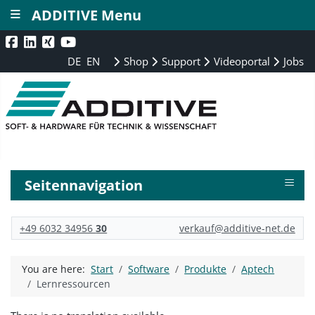
≡
ADDITIVE Menu
DE
EN
Shop
Support
Videoportal
Jobs
≡
Seitennavigation
+49 6032 34956
30
verkauf@additive-net.de
You are here:
Start
Software
Produkte
Aptech
Lernressourcen