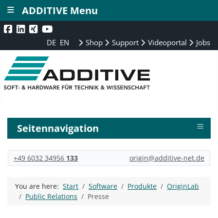
≡
ADDITIVE Menu
DE
EN
Shop
Support
Videoportal
Jobs
≡
Seitennavigation
+49 6032 34956
133
origin@additive-net.de
You are here:
Start
Software
Produkte
OriginLab
Public Relations
Presse