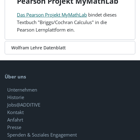
Pearson Projekt MyMathLab
Das Pearson Projekt MyMathLab
bindet dieses
Textbuch "Briggs/Cochran Calculus" in die
Pearson Lernplattform ein.
Wolfram Lehre Datenblatt
Über uns
Unternehmen
Historie
Jobs@ADDITIVE
Kontakt
Anfahrt
Presse
Spenden & Soziales Engagement