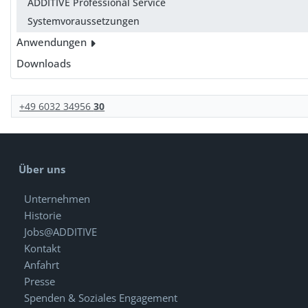
ADDITIVE Professional Service
Systemvoraussetzungen
Anwendungen
Downloads
+49 6032 34956
30
Über uns
Unternehmen
Historie
Jobs@ADDITIVE
Kontakt
Anfahrt
Presse
Spenden & Soziales Engagement