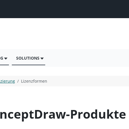
NG
SOLUTIONS
nzierung
Lizenzformen
onceptDraw-Produkte