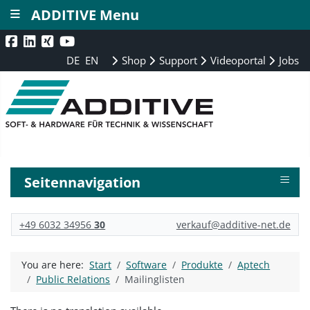
≡
ADDITIVE Menu
DE
EN
Shop
Support
Videoportal
Jobs
≡
Seitennavigation
+49 6032 34956
30
verkauf@additive-net.de
You are here:
Start
Software
Produkte
Aptech
Public Relations
Mailinglisten