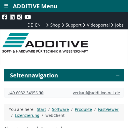
≡
ADDITIVE Menu
DE
EN
Shop
Support
Videoportal
Jobs
≡
Seitennavigation
+49 6032 34956
30
verkauf@additive-net.de
You are here:
Start
Software
Produkte
FastViewer
Lizenzierung
webClient