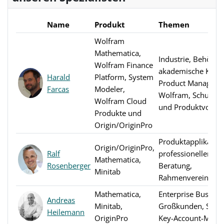
Name
Produkt
Themen
Wolfram
Mathematica,
Industrie, Behörde
Wolfram Finance
akademische Kund
Harald
Platform, System
Product Manager
Farcas
Modeler,
Wolfram, Schulun
Wolfram Cloud
und Produktvorste
Produkte und
Origin/OriginPro
Produktapplikation
Origin/OriginPro,
Ralf
professioneller Ser
Mathematica,
Rosenberger
Beratung,
Minitab
Rahmenvereinbar
Mathematica,
Enterprise Busines
Andreas
Minitab,
Großkunden, Seni
Heilemann
OriginPro
Key-Account-Mana