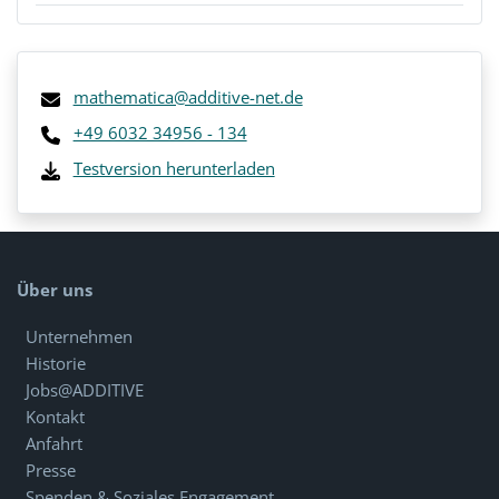
mathematica@additive-net.de
+49 6032 34956 - 134
Testversion herunterladen
Über uns
Unternehmen
Historie
Jobs@ADDITIVE
Kontakt
Anfahrt
Presse
Spenden & Soziales Engagement