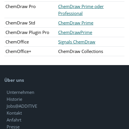
ChemDraw Pro
ChemDraw Prime oder
Professional
ChemDraw Std
ChemDraw Prime
ChemDraw Plugin Pro
ChemDrawPrime
ChemOffice
Signals ChemDraw
ChemOffice+
ChemDraw Collections
Über uns
Unternehmen
Historie
Jobs@ADDITIVE
Kontakt
Anfahrt
Presse