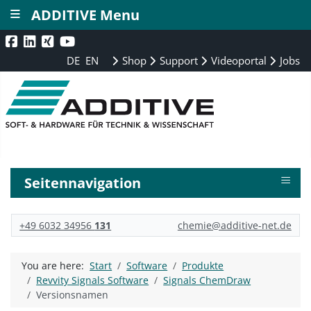
≡
ADDITIVE Menu
DE
EN
Shop
Support
Videoportal
Jobs
≡
Seitennavigation
+49 6032 34956
131
chemie@additive-net.de
You are here:
Start
Software
Produkte
Revvity Signals Software
Signals ChemDraw
Versionsnamen