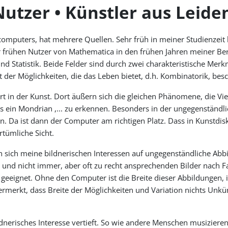
utzer • Künstler aus Leide
computers, hat mehrere Quellen. Sehr früh in meiner Studienzei
er frühen Nutzer von Mathematica in den frühen Jahren meiner Ber
 Statistik. Beide Felder sind durch zwei charakteristische Mer
t der Möglichkeiten, die das Leben bietet, d.h. Kombinatorik, bes
 in der Kunst. Dort äußern sich die gleichen Phänomene, die Vie
als ein Mondrian ,... zu erkennen. Besonders in der ungegenständl
en. Da ist dann der Computer am richtigen Platz. Dass in Kunstd
rrtümliche Sicht.
ben sich meine bildnerischen Interessen auf ungegenständliche Abb
 und nicht immer, aber oft zu recht ansprechenden Bilder nach F
geeignet. Ohne den Computer ist die Breite dieser Abbildungen, i
rmerkt, dass Breite der Möglichkeiten und Variation nichts Unküns
dnerisches Interesse vertieft. So wie andere Menschen musizier