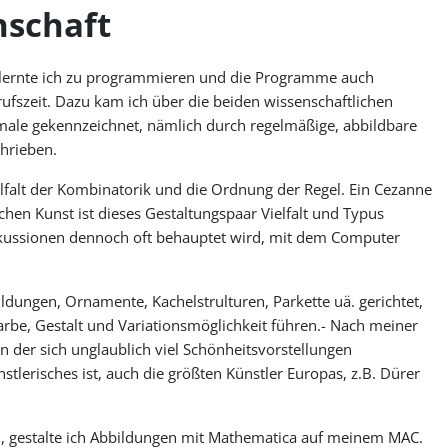
nschaft
t lernte ich zu programmieren und die Programme auch
ufszeit. Dazu kam ich über die beiden wissenschaftlichen
kmale gekennzeichnet, nämlich durch regelmäßige, abbildbare
chrieben.
lfalt der Kombinatorik und die Ordnung der Regel. Ein Cezanne
ichen Kunst ist dieses Gestaltungspaar Vielfalt und Typus
iskussionen dennoch oft behauptet wird, mit dem Computer
ildungen, Ornamente, Kachelstrulturen, Parkette uä. gerichtet,
arbe, Gestalt und Variationsmöglichkeit führen.- Nach meiner
n der sich unglaublich viel Schönheitsvorstellungen
tlerisches ist, auch die größten Künstler Europas, z.B. Dürer
en, gestalte ich Abbildungen mit Mathematica auf meinem MAC.