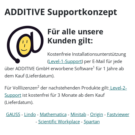
ADDITIVE Supportkonzept
Für alle unsere
Kunden gilt:
Kostenfreie Installationsunterstützung
(
Level-1-Support
) per E-Mail für jede
1
über ADDITIVE GmbH erworbene Software
für 1 Jahre ab
dem Kauf (Lieferdatum).
2
Für Volllizenzen
der nachstehenden Produkte gilt:
Level-2-
Support
ist kostenfrei für 3 Monate ab dem Kauf
(Lieferdatum).
GAUSS
-
Lindo
-
Mathematica
-
Minitab
-
Origin
-
Fastviewer
-
Scientific Workplace
-
Spartan