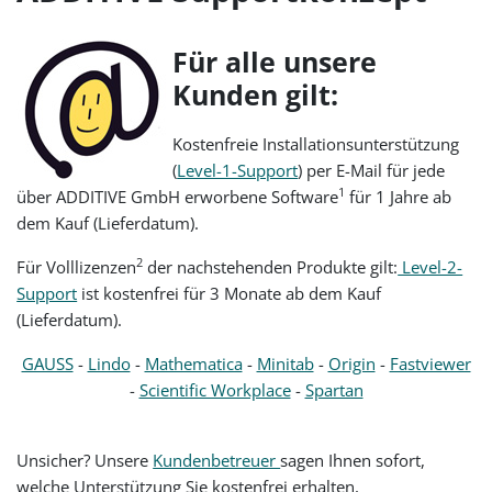
Für alle unsere
Kunden gilt:
Kostenfreie Installationsunterstützung
(
Level-1-Support
) per E-Mail für jede
1
über ADDITIVE GmbH erworbene Software
für 1 Jahre ab
dem Kauf (Lieferdatum).
2
Für Volllizenzen
der nachstehenden Produkte gilt:
Level-2-
Support
ist kostenfrei für 3 Monate ab dem Kauf
(Lieferdatum).
GAUSS
-
Lindo
-
Mathematica
-
Minitab
-
Origin
-
Fastviewer
-
Scientific Workplace
-
Spartan
Unsicher? Unsere
Kundenbetreuer
sagen Ihnen sofort,
welche Unterstützung Sie kostenfrei erhalten,