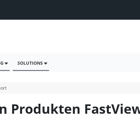
NG
SOLUTIONS
port
n Produkten FastVie