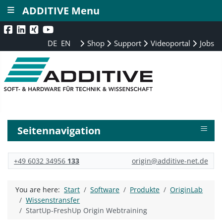
≡
ADDITIVE Menu
DE
EN
Shop
Support
Videoportal
Jobs
≡
Seitennavigation
+49 6032 34956
133
origin@additive-net.de
You are here:
Start
Software
Produkte
OriginLab
Wissenstransfer
StartUp-FreshUp Origin Webtraining