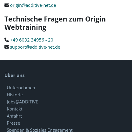
origin@additive-net.de
Technische Fragen zum Origin
Webtraining
+49 6032 34956 - 20
support@additive-net.de
Über uns
Unternehmen
Historie
Jobs@ADDITIVE
Kontakt
Anfahrt
Presse
Spenden & Soziales Engagement