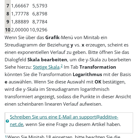
7
1,66667
5,5793
8
1,77778
6,8798
9
1,88889
8,7784
10
2,00000
10,9296
Wenn Sie über das
Grafik
-Menü von Minitab ein
Streudiagramm der Beziehung
y
vs.
x
erzeugen, scheint es
einen exponentiellen Verlauf zu geben. Bitte öffnen Sie das
Dialogfeld
Skala bearbeiten
, um die y-Skala zu bearbeiten
2
Siehe hierzu:
Stetige Skala
.
Im Tab
Transformation
könnten Sie die Transformation
Logarithmus
mit der Basis
e
auswählen. Wenn Sie diese Auswahl mit
OK
bestätigen,
wird die y-Skala im Streudiagramm logarithmisch
transformiert angezeigt, sodass die Punkte in dieser Ansicht
einen scheinbaren linearen Verlauf aufweisen.
Schreiben Sie uns eine E-Mail an support@additive-
net.de
, wenn Sie eine Frage zu diesem Artikel haben.
1
Wenn Sie Minitab 18 einsetzen, bitte beachten Sie die