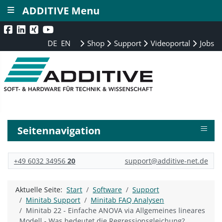
≡
ADDITIVE Menu
DE
EN
Shop
Support
Videoportal
Jobs
≡
Seitennavigation
+49 6032 34956
20
support@additive-net.de
Aktuelle Seite:
Start
Software
Support
Minitab Support
Minitab FAQ Analysen
Minitab 22 - Einfache ANOVA via Allgemeines lineares
Modell - Was bedeutet die Regressionsgleichung?