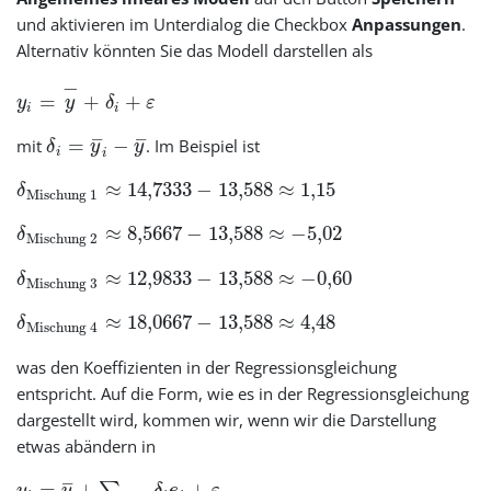
und aktivieren im Unterdialog die Checkbox
Anpassungen
.
Alternativ könnten Sie das Modell darstellen als
−
=
+
+
y
y
δ
ε
i
i
–
–
=
−
mit
. Im Beispiel ist
δ
y
y
i
i
≈
14,7333
−
13,588
≈
1,15
δ
Mischung
1
≈
8,5667
−
13,588
≈
−5,02
δ
Mischung
2
≈
12,9833
−
13,588
≈
−0,60
δ
Mischung
3
≈
18,0667
−
13,588
≈
4,48
δ
Mischung
4
was den Koeffizienten in der Regressionsgleichung
entspricht. Auf die Form, wie es in der Regressionsgleichung
dargestellt wird, kommen wir, wenn wir die Darstellung
etwas abändern in
–
=
+
+