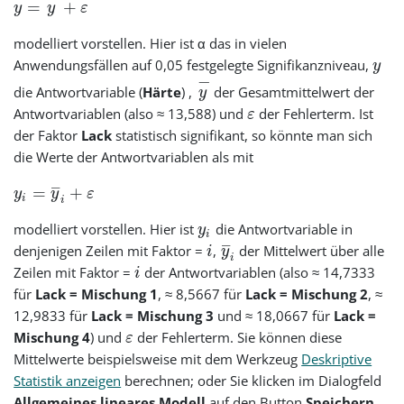
=
+
y
y
ε
modelliert vorstellen. Hier ist α das in vielen
Anwendungsfällen auf 0,05 festgelegte Signifikanzniveau,
y
−
die Antwortvariable (
Härte
) ,
der Gesamtmittelwert der
y
Antwortvariablen (also ≈ 13,588) und
der Fehlerterm. Ist
ε
der Faktor
Lack
statistisch signifikant, so könnte man sich
die Werte der Antwortvariablen als mit
–
=
+
y
y
ε
i
i
modelliert vorstellen. Hier ist
die Antwortvariable in
y
i
–
denjenigen Zeilen mit Faktor =
,
der Mittelwert über alle
i
y
i
Zeilen mit Faktor =
der Antwortvariablen (also ≈ 14,7333
i
für
Lack = Mischung 1
, ≈ 8,5667 für
Lack = Mischung 2
, ≈
12,9833 für
Lack = Mischung 3
und ≈ 18,0667 für
Lack =
Mischung 4
) und
der Fehlerterm. Sie können diese
ε
Mittelwerte beispielsweise mit dem Werkzeug
Deskriptive
Statistik anzeigen
berechnen; oder Sie klicken im Dialogfeld
Allgemeines lineares Modell
auf den Button
Speichern