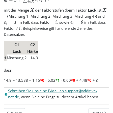
∑
y
y
δ
e
ε
i
i
i
∈
i
X
mit der Menge
der Faktorstufen (beim Faktor
Lack
ist
X
X
= {Mischung 1, Mischung 2, Mischung 3, Mischung 4}) und
=
=
im Fall, dass Faktor =
, sowie
im Fall, dass
e
1
i
e
0
i
i
Faktor ≠
. Beispielsweise gilt für die erste Zeile des
i
Datensatzes
↓
C1
C2
Lack
Härte
1
Mischung 2
14,9
dass
14,9 ≈ 13,588 + 1,15
*0
- 5,02
*1
- 0,60
*0
+ 4,48
*0
+
ε
Schreiben Sie uns eine E-Mail an support@additive-
net.de
, wenn Sie eine Frage zu diesem Artikel haben.
Vorheriger Beitrag: Minitab 22 - Zuverlässigkeit/Lebensdauer
Nächster Bei