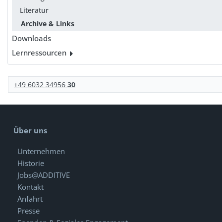
Literatur
Archive & Links
Downloads
Lernressourcen
+49 6032 34956
30
Über uns
Unternehmen
Historie
Jobs@ADDITIVE
Kontakt
Anfahrt
Presse