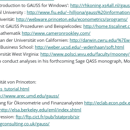
ntroduction to GAUSS for Windows':
http://rhkoning.xs4all.nl/gau
l University :
http://www.fiu.edu/~hilljona/gauss%20informatio
verität:
http://webware.princeton.edu/econometrics/programs/
n mit GAUSS Prozeduren und Beispielcodes:
http://home.tiscalinet.
mathematik
http://www.cameronrookley.com/
 der Universität von Californien:
http://darwin.cwru.edu/%7Ewi
Business School:
http://weber.ucsd.edu/~wdenhaan/soft.html
sität West Virginia:
http://www.polsci.wvu.edu/faculty/mooney
 to conduct analyses in his forthcoming Sage QASS monograph, Mo
tät von Princeton:
_tutorial.html
p://www.arec.umd.edu/gauss/
ng für Ökonometrie und Finanzanalysten
http://eclab.econ.pdx.
http://elsa.berkeley.edu/eml/index.shtml
ression:
ftp://ftp.cict.fr/pub/lstatprob/sir
igconsulting.co.uk/gauss/