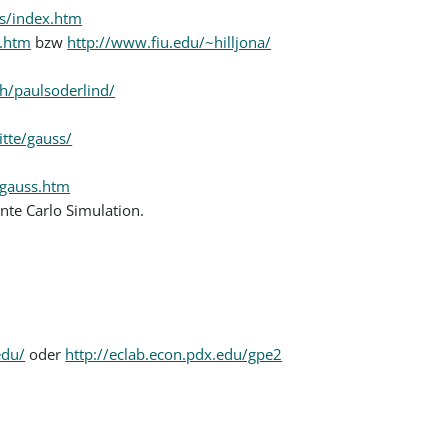
ss/index.htm
n.htm
bzw
http://www.fiu.edu/~hilljona/
ch/paulsoderlind/
tte/gauss/
/gauss.htm
nte Carlo Simulation.
edu/
oder
http://eclab.econ.pdx.edu/gpe2