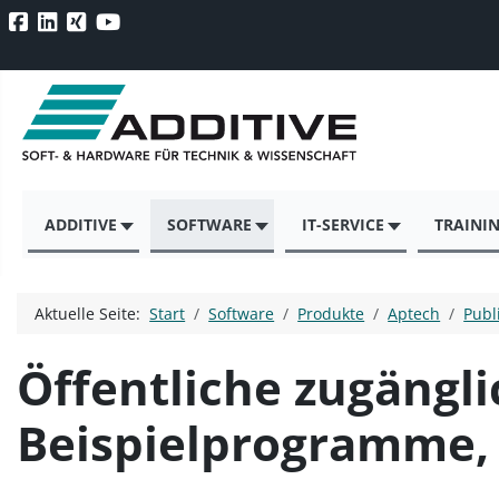
ADDITIVE
SOFTWARE
IT-SERVICE
TRAINI
Aktuelle Seite:
Start
Software
Produkte
Aptech
Publ
Öffentliche zugängli
Beispielprogramme,