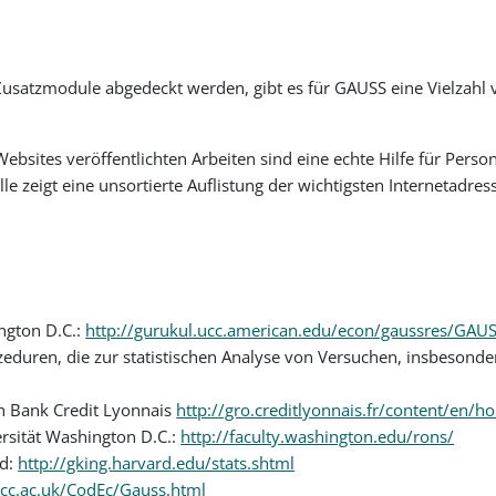
satzmodule abgedeckt werden, gibt es für GAUSS eine Vielzahl 
bsites veröffentlichten Arbeiten sind eine echte Hilfe für Perso
 zeigt eine unsortierte Auflistung der wichtigsten Internetadress
ngton D.C.:
http://gurukul.ucc.american.edu/econ/gaussres/GA
eduren, die zur statistischen Analyse von Versuchen, insbesonder
n Bank Credit Lyonnais
http://gro.creditlyonnais.fr/content/en
sität Washington D.C.:
http://faculty.washington.edu/rons/
rd:
http://gking.harvard.edu/stats.shtml
mcc.ac.uk/CodEc/Gauss.html