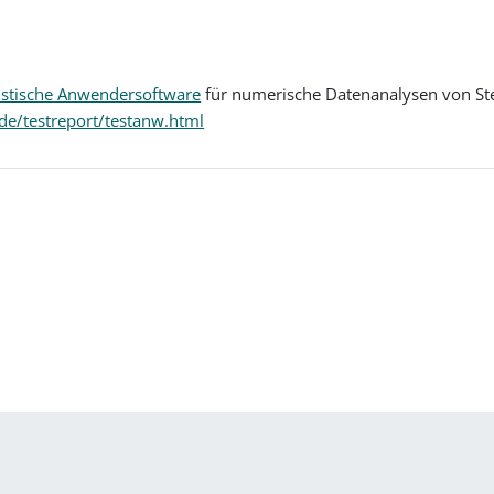
istische Anwendersoftware
für numerische Datenanalysen von Ste
de/testreport/testanw.html