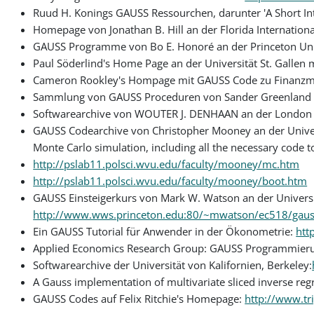
Ruud H. Konings GAUSS Ressourchen, darunter 'A Short I
Homepage von Jonathan B. Hill an der Florida Internationa
GAUSS Programme von Bo E. Honoré an der Princeton Uni
Paul Söderlind's Home Page an der Universität St. Galle
Cameron Rookley's Hompage mit GAUSS Code zu Finanz
Sammlung von GAUSS Proceduren von Sander Greenland an
Softwarearchive von WOUTER J. DENHAAN an der London 
GAUSS Codearchive von Christopher Mooney an der Univer
Monte Carlo simulation, including all the necessary code
http://pslab11.polsci.wvu.edu/faculty/mooney/mc.htm
http://pslab11.polsci.wvu.edu/faculty/mooney/boot.htm
GAUSS Einsteigerkurs von Mark W. Watson an der Universi
http://www.wws.princeton.edu:80/~mwatson/ec518/gauss
Ein GAUSS Tutorial für Anwender in der Ökonometrie:
htt
Applied Economics Research Group: GAUSS Programmieru
Softwarearchive der Universität von Kalifornien, Berkeley:
A Gauss implementation of multivariate sliced inverse reg
GAUSS Codes auf Felix Ritchie's Homepage:
http://www.tr