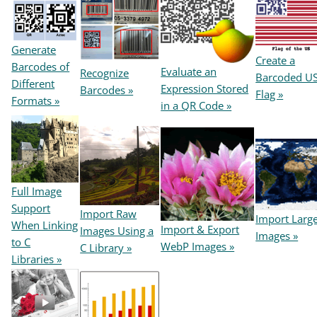
Generate
Create a
Barcodes of
Evaluate an
Recognize
Barcoded U
Different
Expression Stored
Barcodes »
Flag »
Formats »
in a QR Code »
Full Image
Support
Import Raw
Import Larg
When Linking
Import & Export
Images Using a
Images »
to C
WebP Images »
C Library »
Libraries »