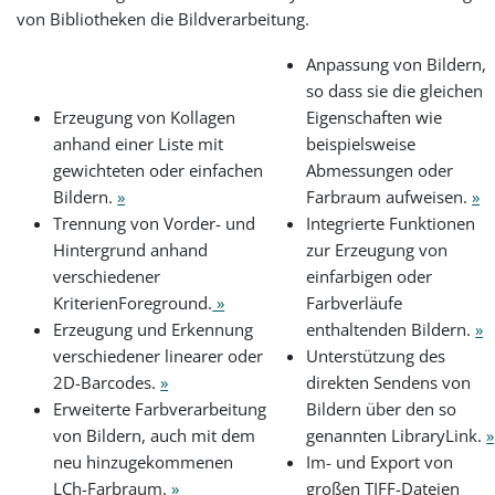
von Bibliotheken die Bildverarbeitung.
Anpassung von Bildern,
so dass sie die gleichen
Erzeugung von Kollagen
Eigenschaften wie
anhand einer Liste mit
beispielsweise
gewichteten oder einfachen
Abmessungen oder
Bildern.
»
Farbraum aufweisen.
»
Trennung von Vorder- und
Integrierte Funktionen
Hintergrund anhand
zur Erzeugung von
verschiedener
einfarbigen oder
KriterienForeground.
»
Farbverläufe
Erzeugung und Erkennung
enthaltenden Bildern.
»
verschiedener linearer oder
Unterstützung des
2D-Barcodes.
»
direkten Sendens von
Erweiterte Farbverarbeitung
Bildern über den so
von Bildern, auch mit dem
genannten LibraryLink.
»
neu hinzugekommenen
Im- und Export von
LCh-Farbraum.
»
großen TIFF-Dateien