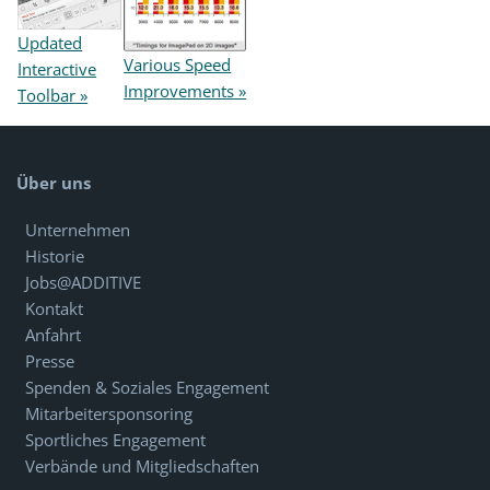
Updated
Various Speed
Interactive
Improvements »
Toolbar »
Über uns
Unternehmen
Historie
Jobs@ADDITIVE
Kontakt
Anfahrt
Presse
Spenden & Soziales Engagement
Mitarbeitersponsoring
Sportliches Engagement
Verbände und Mitgliedschaften