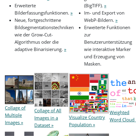
Erweiterte
(BigTIFF).
»
Bilderfassungsfunktionen.
»
Im- und Export von
Neue, fortgeschrittene
WebP-Bildern.
»
Bildsegmentationstechniken
Erweiterte Funktionen
wie der Grow-Cut-
zur
Algorithmus oder die
Benutzerunterstützung
adaptive Binarisierung.
»
wie interaktive Marker
und Erzeugung von
Masken.
Collage of
Collage of All
Weighted
Multiple
Visualize Country
Images in a
Word Cloud 
Images »
Population »
Dataset »