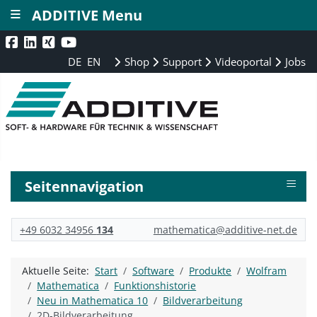
≡
ADDITIVE Menu
DE
EN
Shop
Support
Videoportal
Jobs
≡
Seitennavigation
+49 6032 34956
134
mathematica@additive-net.de
Aktuelle Seite:
Start
Software
Produkte
Wolfram
Mathematica
Funktionshistorie
Neu in Mathematica 10
Bildverarbeitung
2D-Bildverarbeitung