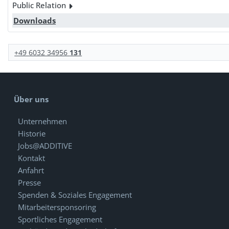
Public Relation
Downloads
+49 6032 34956
131
Über uns
Unternehmen
Historie
Jobs@ADDITIVE
Kontakt
Anfahrt
Presse
Spenden & Soziales Engagement
Mitarbeitersponsoring
Sportliches Engagement