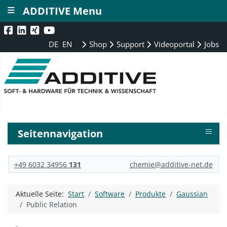
≡
ADDITIVE Menu
DE
EN
Shop
Support
Videoportal
Jobs
≡
Seitennavigation
+49 6032 34956
131
chemie@additive-net.de
Aktuelle Seite:
Start
Software
Produkte
Gaussian
Public Relation