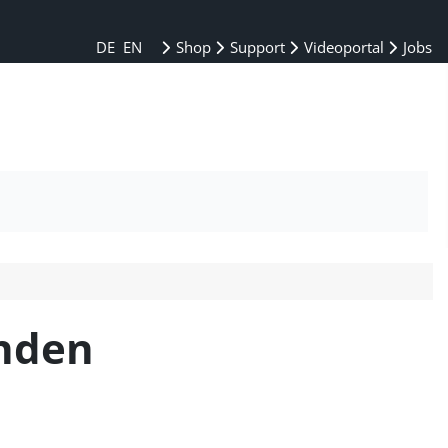
DE
EN
Shop
Support
Videoportal
Jobs
unden