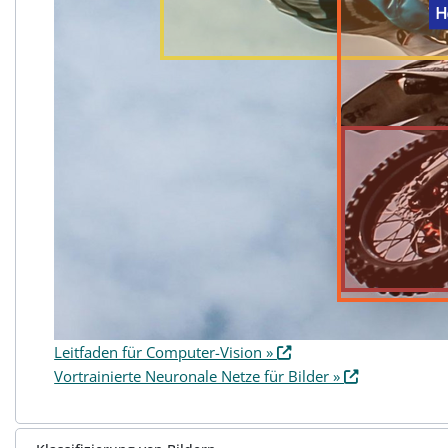
Leitfaden für Computer-Vision »
Vortrainierte Neuronale Netze für Bilder »