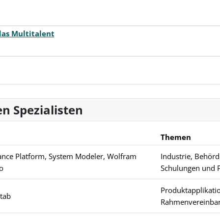
as Multitalent
n Spezialisten
Themen
nce Platform, System Modeler, Wolfram
Industrie, Behör
o
Schulungen und P
Produktapplikatio
itab
Rahmenvereinba