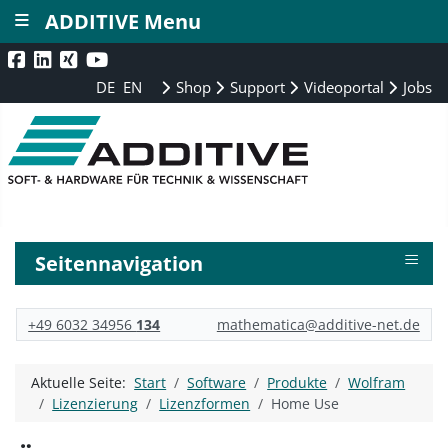
≡
ADDITIVE Menu
DE
EN
Shop
Support
Videoportal
Jobs
≡
Seitennavigation
+49 6032 34956
134
mathematica@additive-net.de
Aktuelle Seite:
Start
Software
Produkte
Wolfram
Lizenzierung
Lizenzformen
Home Use