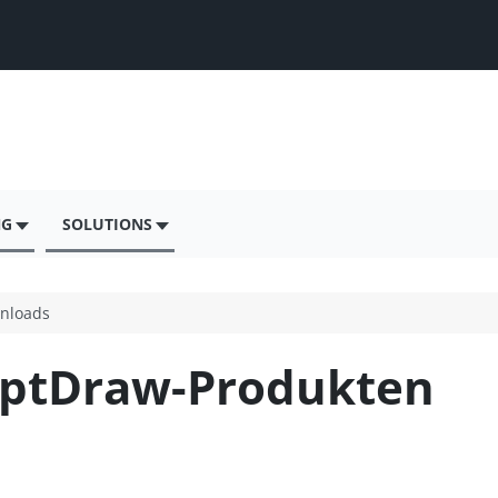
NG
SOLUTIONS
nloads
eptDraw-Produkten