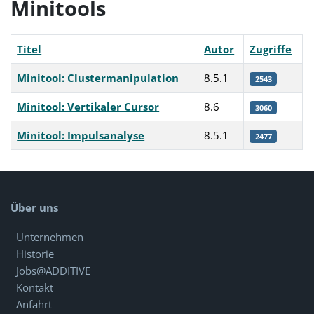
Minitools
Titel
Autor
Zugriffe
Minitool: Clustermanipulation
8.5.1
2543
Minitool: Vertikaler Cursor
8.6
3060
Minitool: Impulsanalyse
8.5.1
2477
Beiträge
Über uns
Unternehmen
Historie
Jobs@ADDITIVE
Kontakt
Anfahrt