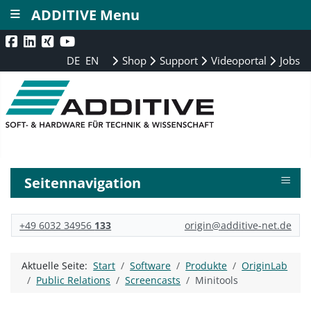
≡
ADDITIVE Menu
DE
EN
Shop
Support
Videoportal
Jobs
≡
Seitennavigation
+49 6032 34956
133
origin@additive-net.de
Aktuelle Seite:
Start
Software
Produkte
OriginLab
Public Relations
Screencasts
Minitools