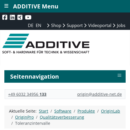
≡
ADDITIVE Menu
DE
EN
Shop
Support
Videoportal
Jobs
≡
Seitennavigation
+49 6032 34956
133
origin@additive-net.de
Aktuelle Seite:
Start
Software
Produkte
OriginLab
OriginPro
Qualitätsverbesserung
Toleranzintervalle