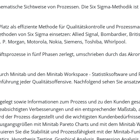
athematische Sichtweise von Prozessen. Die Six Sigma-Methodik is
Platz als effiziente Methode für Qualitätskontrolle und Prozess
thoden von Six Sigma einsetzen: Allied Signal, Bombardier, Briti
. P. Morgan, Motorola, Nokia, Siemens, Toshiba, Whirlpool.
ftsprozesse in fünf Phasen zerlegt, umschrieben durch das Akr
rch Minitab und den Minitab Workspace - Statistiksoftware und P
ührung jeder Qualitätsoffensive. Nachfolgend sehen Sie ansatzw
tgelegt sowie Informationen zum Prozess und zu den Kunden ges
 beabsichtigten Verbesserungen und ein entsprechender Maßstab, 
er Prozess dargestellt und die wichtigsten Kundenbedürfnisse 
 Ausgangsgrößen mit Minitab Pareto Charts und mit dem Minitab 
eren Sie die Stabilität und Prozessfähigkeit mit der Minitab-Fu
stics, Hypothesis Testing, Graphical Analysis, Regression Analy