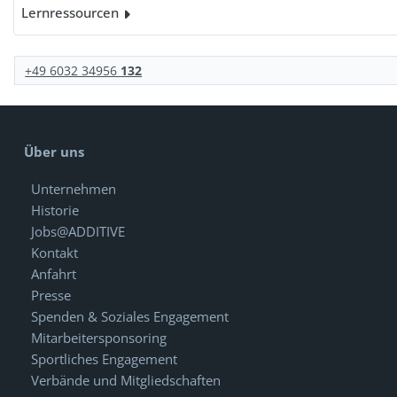
Lernressourcen
+49 6032 34956
132
Über uns
Unternehmen
Historie
Jobs@ADDITIVE
Kontakt
Anfahrt
Presse
Spenden & Soziales Engagement
Mitarbeitersponsoring
Sportliches Engagement
Verbände und Mitgliedschaften