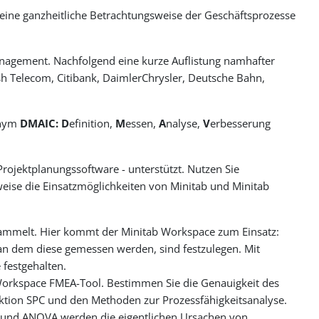
t eine ganzheitliche Betrachtungsweise der Geschäftsprozesse
management. Nachfolgend eine kurze Auflistung namhafter
sh Telecom, Citibank, DaimlerChrysler, Deutsche Bahn,
onym
DMAIC:
D
efinition,
M
essen,
A
nalyse,
V
erbesserung
rojektplanungssoftware - unterstützt. Nutzen Sie
eise die Einsatzmöglichkeiten von Minitab und Minitab
ammelt. Hier kommt der Minitab Workspace zum Einsatz:
an dem diese gemessen werden, sind festzulegen. Mit
festgehalten.
Workspace FMEA-Tool. Bestimmen Sie die Genauigkeit des
nktion SPC und den Methoden zur Prozessfähigkeitsanalyse.
sis und ANOVA werden die eigentlichen Ursachen von