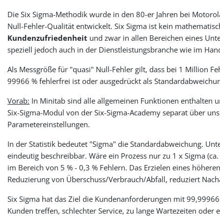
Die Six Sigma-Methodik wurde in den 80-er Jahren bei Motorola
Null-Fehler-Qualität entwickelt. Six Sigma ist kein mathemat
Kundenzufriedenheit
und zwar in allen Bereichen eines Unt
speziell jedoch auch in der Dienstleistungsbranche wie im Han
Als Messgröße für "quasi" Null-Fehler gilt, dass bei 1 Million 
99966 % fehlerfrei ist oder ausgedrückt als Standardabweichu
Vorab:
In Minitab sind alle allgemeinen Funktionen enthalten u
Six-Sigma-Modul von der Six-Sigma-Academy separat über uns 
Parametereinstellungen.
In der Statistik bedeutet "Sigma" die Standardabweichung. Unt
eindeutig beschreibbar. Wäre ein Prozess nur zu 1 x Sigma (ca.
im Bereich von 5 % - 0,3 % Fehlern. Das Erzielen eines höhere
Reduzierung von Überschuss/Verbrauch/Abfall, reduziert Nacha
Six Sigma hat das Ziel die Kundenanforderungen mit 99,99966 % 
Kunden treffen, schlechter Service, zu lange Wartezeiten oder e