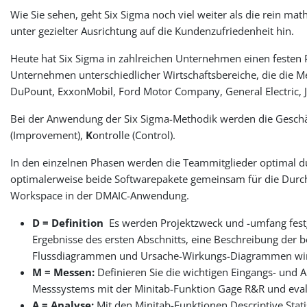
Wie Sie sehen, geht Six Sigma noch viel weiter als die rein m
unter gezielter Ausrichtung auf die Kundenzufriedenheit hin.
Heute hat Six Sigma in zahlreichen Unternehmen einen festen 
Unternehmen unterschiedlicher Wirtschaftsbereiche, die die Me
DuPount, ExxonMobil, Ford Motor Company, General Electric, J
Bei der Anwendung der Six Sigma-Methodik werden die Geschä
(Improvement),
K
ontrolle (Control).
In den einzelnen Phasen werden die Teammitglieder optimal du
optimalerweise beide Softwarepakete gemeinsam für die Durchf
Workspace in der DMAIC-Anwendung.
D = Definition
Es werden Projektzweck und -umfang fes
Ergebnisse des ersten Abschnitts, eine Beschreibung der
Flussdiagrammen und Ursache-Wirkungs-Diagrammen wird d
M = Messen:
Definieren Sie die wichtigen Eingangs- und
Messsystems mit der Minitab-Funktion Gage R&R und evalui
A = Analyse:
Mit den Minitab-Funktionen Descriptive Stati