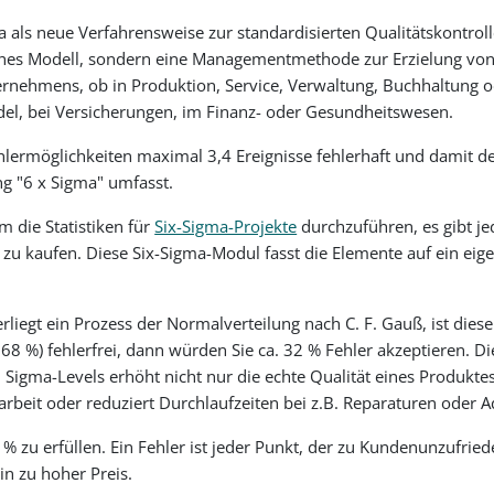
 als neue Verfahrensweise zur standardisierten Qualitätskontroll
isches Modell, sondern eine Managementmethode zur Erzielung vo
ernehmens, ob in Produktion, Service, Verwaltung, Buchhaltung 
del, bei Versicherungen, im Finanz- oder Gesundheitswesen.
Fehlermöglichkeiten maximal 3,4 Ereignisse fehlerhaft und damit d
ng "6 x Sigma" umfasst.
m die Statistiken für
Six-Sigma-Projekte
durchzuführen, es gibt je
zu kaufen. Diese Six-Sigma-Modul fasst die Elemente auf ein e
erliegt ein Prozess der Normalverteilung nach C. F. Gauß, ist di
 68 %) fehlerfrei, dann würden Sie ca. 32 % Fehler akzeptieren. D
n Sigma-Levels erhöht nicht nur die echte Qualität eines Produkt
rbeit oder reduziert Durchlaufzeiten bei z.B. Reparaturen oder 
zu erfüllen. Ein Fehler ist jeder Punkt, der zu Kundenunzufriede
in zu hoher Preis.