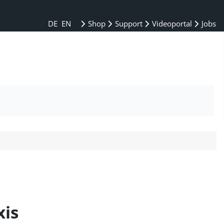
DE
EN
Shop
Support
Videoportal
Jobs
xis