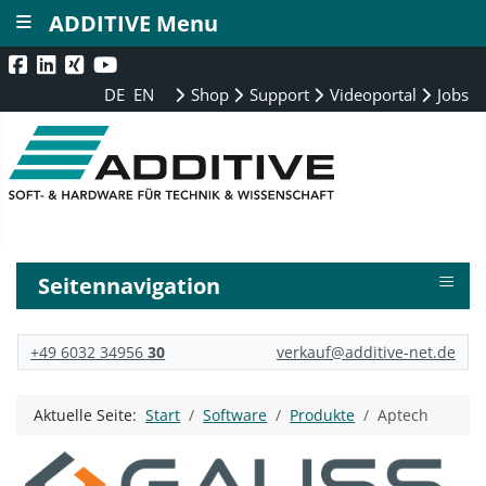
≡
ADDITIVE Menu
DE
EN
Shop
Support
Videoportal
Jobs
≡
Seitennavigation
+49 6032 34956
30
verkauf@additive-net.de
Aktuelle Seite:
Start
Software
Produkte
Aptech