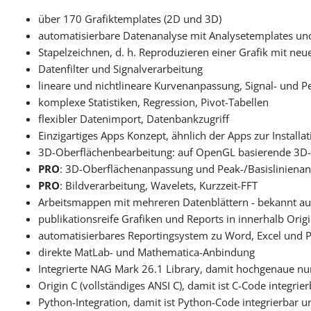
über 170 Grafiktemplates (2D und 3D)
automatisierbare Datenanalyse mit Analysetemplates un
Stapelzeichnen, d. h. Reproduzieren einer Grafik mit ne
Datenfilter und Signalverarbeitung
lineare und nichtlineare Kurvenanpassung, Signal- und P
komplexe Statistiken, Regression, Pivot-Tabellen
flexibler Datenimport, Datenbankzugriff
Einzigartiges Apps Konzept, ähnlich der Apps zur Install
3D-Oberflächenbearbeitung: auf OpenGL basierende 3
PRO
: 3D-Oberflächenanpassung und Peak-/Basislinienan
PRO
: Bildverarbeitung, Wavelets, Kurzzeit-FFT
Arbeitsmappen mit mehreren Datenblättern - bekannt a
publikationsreife Grafiken und Reports in innerhalb Ori
automatisierbares Reportingsystem zu Word, Excel und 
direkte MatLab- und Mathematica-Anbindung
Integrierte NAG Mark 26.1 Library, damit hochgenaue 
Origin C (vollständiges ANSI C), damit ist C-Code integrie
Python-Integration, damit ist Python-Code integrierbar u