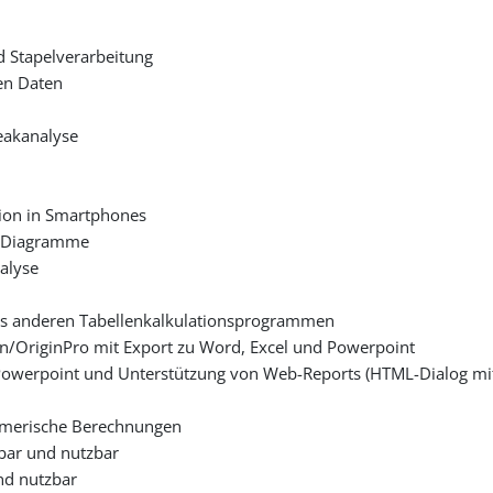
d Stapelverarbeitung
uen Daten
eakanalyse
ation in Smartphones
D-Diagramme
alyse
us anderen Tabellenkalkulationsprogrammen
gin/OriginPro mit Export zu Word, Excel und Powerpoint
Powerpoint und Unterstützung von Web-Reports (HTML-Dialog mit 
numerische Berechnungen
rbar und nutzbar
nd nutzbar