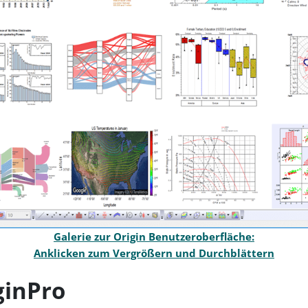
Galerie zur Origin Benutzeroberfläche:
Anklicken zum Vergrößern und Durchblättern
ginPro