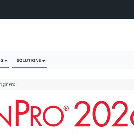
NG
SOLUTIONS
riginPro