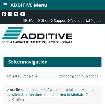
≡
ADDITIVE Menu
DE
EN
Shop
Support
Videoportal
Jobs
≡
Seitennavigation
+49 6032 34956
132
minitab@additive-net.de
Aktuelle Seite:
Start
Software
Produkte
Minitab
Minitab
Versionshistorie
Neu in Minitab 17
Grafiken