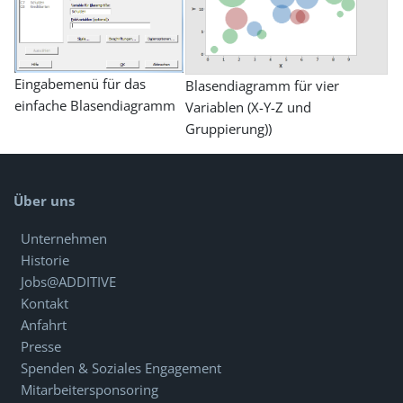
Eingabemenü für das
Blasendiagramm für vier
einfache Blasendiagramm
Variablen (X-Y-Z und
Gruppierung))
Über uns
Unternehmen
Historie
Jobs@ADDITIVE
Kontakt
Anfahrt
Presse
Spenden & Soziales Engagement
Mitarbeitersponsoring