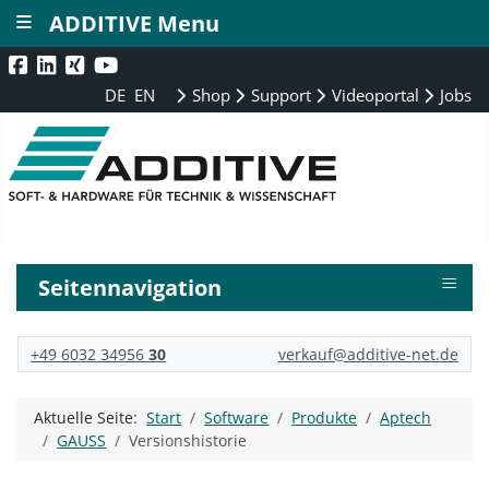
≡
ADDITIVE Menu
DE
EN
Shop
Support
Videoportal
Jobs
≡
Seitennavigation
+49 6032 34956
30
verkauf@additive-net.de
Aktuelle Seite:
Start
Software
Produkte
Aptech
GAUSS
Versionshistorie