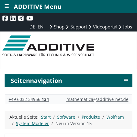
≡
ADDITIVE Menu
DE
EN
Shop
Support
Videoportal
Jobs
≡
Seitennavigation
+49 6032 34956
134
mathematica@additive-net.de
Aktuelle Seite:
Start
Software
Produkte
Wolfram
System Modeler
Neu in Version 15