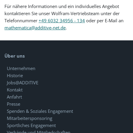
Für nähere Informationen und ein individuelles Angebot
kontaktieren Sie unser Wolfram-Vertriebsteam unter der
Telefonnummer
+49 6032 34956 - 134
oder per E-Mail an
mathematica@additive-net.de
.
Über uns
Unternehmen
Historie
Jobs@ADDITIVE
Kontakt
Anfahrt
Presse
Spenden & Soziales Engagement
Mitarbeitersponsoring
Sportliches Engagement
Verbände und Mitgliedschaften