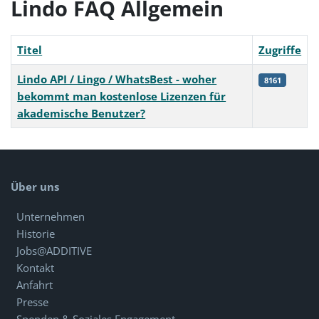
Lindo FAQ Allgemein
Titel
Zugriffe
Lindo API / Lingo / WhatsBest - woher
8161
bekommt man kostenlose Lizenzen für
akademische Benutzer?
Beiträge
Über uns
Unternehmen
Historie
Jobs@ADDITIVE
Kontakt
Anfahrt
Presse