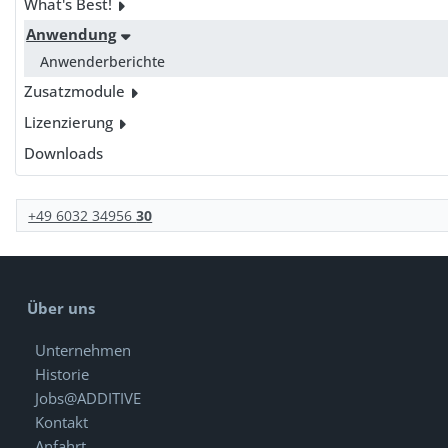
What's Best!
Anwendung
Anwenderberichte
Zusatzmodule
Lizenzierung
Downloads
+49 6032 34956
30
Über uns
Unternehmen
Historie
Jobs@ADDITIVE
Kontakt
Anfahrt