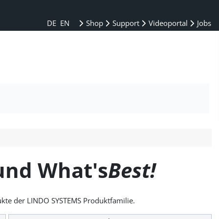
DE
EN
Shop
Support
Videoportal
Jobs
und What's
Best!
dukte der LINDO SYSTEMS Produktfamilie.