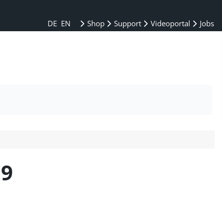
DE
EN
Shop
Support
Videoportal
Jobs
19