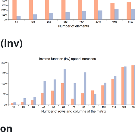
(inv)
ion