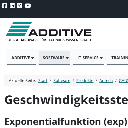
ADDITIVE
SOFTWARE
IT-SERVICE
TRAINI
Aktuelle Seite:
Start
Software
Produkte
Aptech
GAU
Geschwindigkeitsste
Exponentialfunktion (exp)