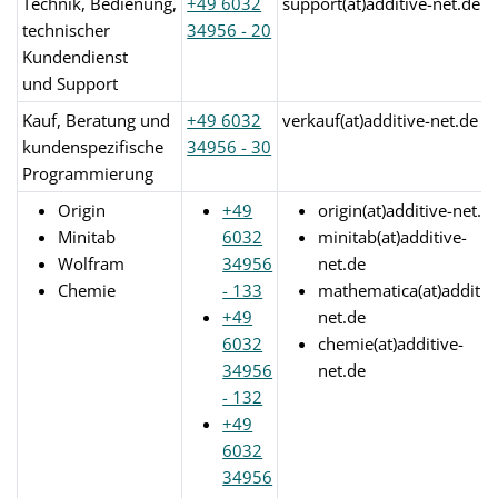
Technik, Bedienung,
+49 6032
support(at)additive-net.de
technischer
34956 - 20
Kundendienst
und Support
Kauf, Beratung und
+49 6032
verkauf(at)additive-net.de
kundenspezifische
34956 - 30
Programmierung
Origin
+49
origin(at)additive-net.d
Minitab
6032
minitab(at)additive-
Wolfram
34956
net.de
Chemie
- 133
mathematica(at)additiv
+49
net.de
6032
chemie(at)additive-
34956
net.de
- 132
+49
6032
34956