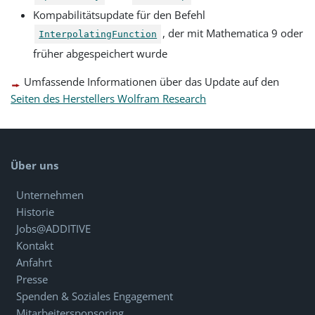
Kompabilitätsupdate für den Befehl
, der mit Mathematica 9 oder
InterpolatingFunction
früher abgespeichert wurde
Umfassende Informationen über das Update auf den
Seiten des Herstellers Wolfram Research
Über uns
Unternehmen
Historie
Jobs@ADDITIVE
Kontakt
Anfahrt
Presse
Spenden & Soziales Engagement
Mitarbeitersponsoring