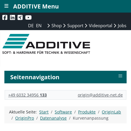
≡
ADDITIVE Menu
DE
EN
Shop
Support
Videoportal
Jobs
≡
Seitennavigation
+49 6032 34956
133
origin@additive-net.de
Aktuelle Seite:
Start
Software
Produkte
OriginLab
OriginPro
Datenanalyse
Kurvenanpassung