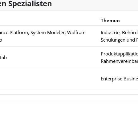
n Spezialisten
Themen
nce Platform, System Modeler, Wolfram
Industrie, Behör
o
Schulungen und P
Produktapplikatio
itab
Rahmenvereinba
Enterprise Busin