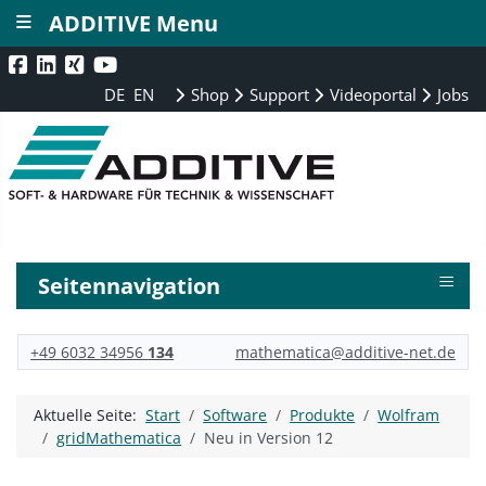
≡
ADDITIVE Menu
DE
EN
Shop
Support
Videoportal
Jobs
≡
Seitennavigation
+49 6032 34956
134
mathematica@additive-net.de
Aktuelle Seite:
Start
Software
Produkte
Wolfram
gridMathematica
Neu in Version 12