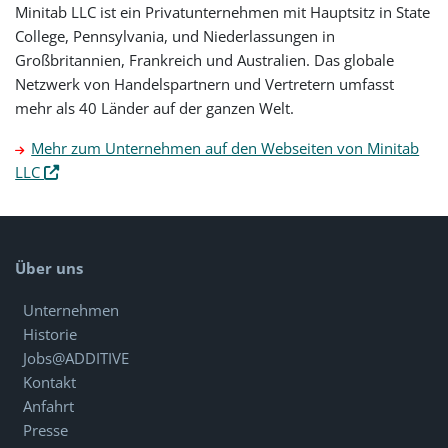
Minitab LLC ist ein Privatunternehmen mit Hauptsitz in State
College, Pennsylvania, und Niederlassungen in
Großbritannien, Frankreich und Australien. Das globale
Netzwerk von Handelspartnern und Vertretern umfasst
mehr als 40 Länder auf der ganzen Welt.
Mehr zum Unternehmen auf den Webseiten von Minitab
LLC
Über uns
Unternehmen
Historie
Jobs@ADDITIVE
Kontakt
Anfahrt
Presse