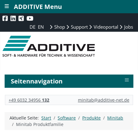
≡
ADDITIVE Menu
DE
EN
Shop
Support
Videoportal
Jobs
≡
Seitennavigation
+49 6032 34956
132
minitab@additive-net.de
Aktuelle Seite:
Start
Software
Produkte
Minitab
Minitab Produktfamilie