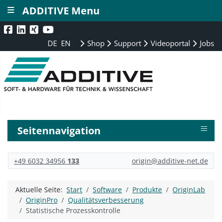
≡
ADDITIVE Menu
DE
EN
Shop
Support
Videoportal
Jobs
≡
Seitennavigation
+49 6032 34956
133
origin@additive-net.de
Aktuelle Seite:
Start
Software
Produkte
OriginLab
OriginPro
Qualitätsverbesserung
Statistische Prozesskontrolle