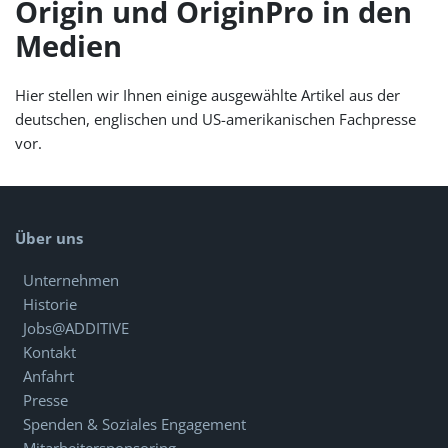
Origin und OriginPro in den
Medien
Hier stellen wir Ihnen einige ausgewählte Artikel aus der
deutschen, englischen und US-amerikanischen Fachpresse
vor.
Über uns
Unternehmen
Historie
Jobs@ADDITIVE
Kontakt
Anfahrt
Presse
Spenden & Soziales Engagement