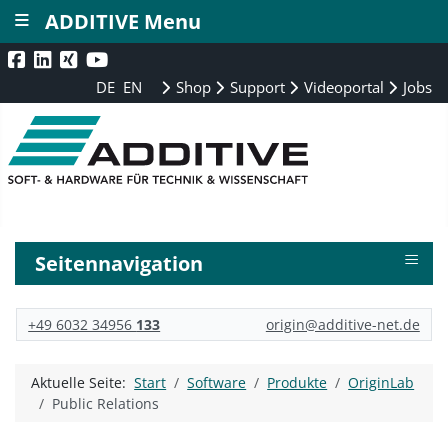
≡
ADDITIVE Menu
DE
EN
Shop
Support
Videoportal
Jobs
≡
Seitennavigation
+49 6032 34956
133
origin@additive-net.de
Aktuelle Seite:
Start
Software
Produkte
OriginLab
Public Relations